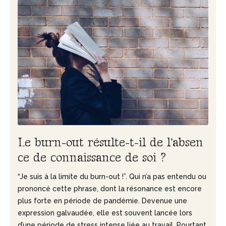
L
e
b
u
r
n
-
o
u
t
r
é
s
u
l
t
e
-
t
-
i
l
d
e
l
'
a
b
s
e
n
c
e
d
e
c
o
n
n
a
i
s
s
a
n
c
e
d
e
s
o
i
?
“Je suis à la limite du burn-out !”. Qui n’a pas entendu ou
prononcé cette phrase, dont la résonance est encore
plus forte en période de pandémie. Devenue une
expression galvaudée, elle est souvent lancée lors
d’une période de stress intense liée au travail. Pourtant,