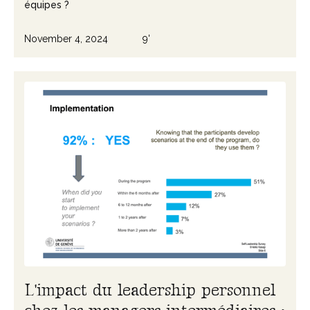
équipes ?
November 4, 2024
9'
L
'
i
m
p
a
c
t
d
u
l
e
a
d
e
r
s
h
i
p
p
e
r
s
o
n
n
e
l