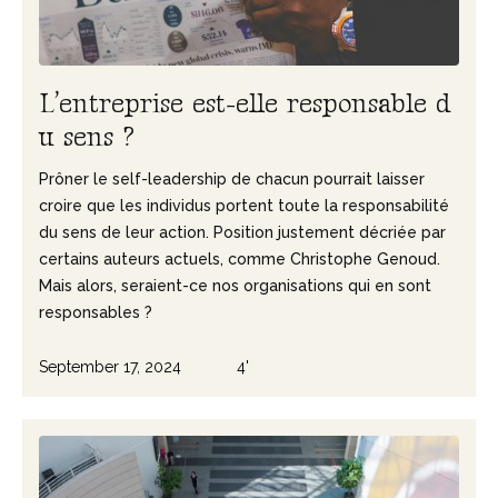
L
’
e
n
t
r
e
p
r
i
s
e
e
s
t
-
e
l
l
e
r
e
s
p
o
n
s
a
b
l
e
d
u
s
e
n
s
?
Prôner le self-leadership de chacun pourrait laisser
croire que les individus portent toute la responsabilité
du sens de leur action. Position justement décriée par
certains auteurs actuels, comme Christophe Genoud.
Mais alors, seraient-ce nos organisations qui en sont
responsables ?
September 17, 2024
4'