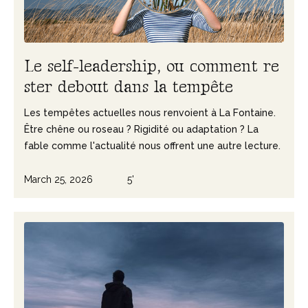
L
e
s
e
l
f
-
l
e
a
d
e
r
s
h
i
p
,
o
u
c
o
m
m
e
n
t
r
e
s
t
e
r
d
e
b
o
u
t
d
a
n
s
l
a
t
e
m
p
ê
t
e
Les tempêtes actuelles nous renvoient à La Fontaine.
Être chêne ou roseau ? Rigidité ou adaptation ? La
fable comme l'actualité nous offrent une autre lecture.
March 25, 2026
5'