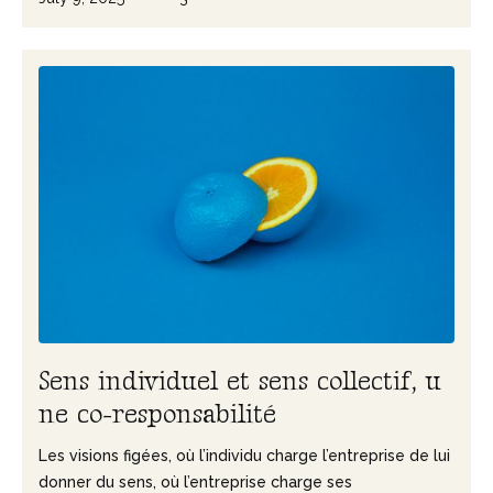
S
e
n
s
i
n
d
i
v
i
d
u
e
l
e
t
s
e
n
s
c
o
l
l
e
c
t
i
f
,
u
n
e
c
o
-
r
e
s
p
o
n
s
a
b
i
l
i
t
é
Les visions figées, où l’individu charge l’entreprise de lui
donner du sens, où l’entreprise charge ses