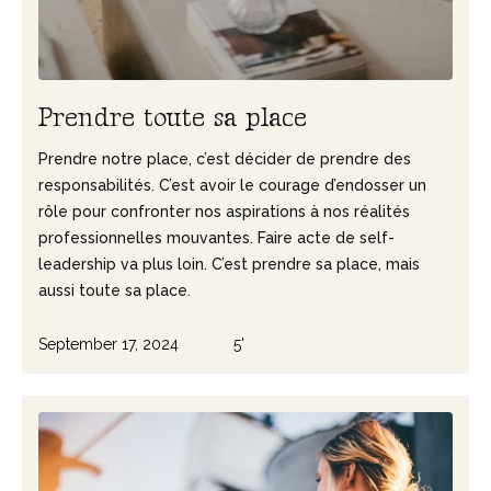
P
r
e
n
d
r
e
t
o
u
t
e
s
a
p
l
a
c
e
Prendre notre place, c’est décider de prendre des
responsabilités. C’est avoir le courage d’endosser un
rôle pour confronter nos aspirations à nos réalités
professionnelles mouvantes. Faire acte de self-
leadership va plus loin. C’est prendre sa place, mais
aussi toute sa place.
September 17, 2024
5'