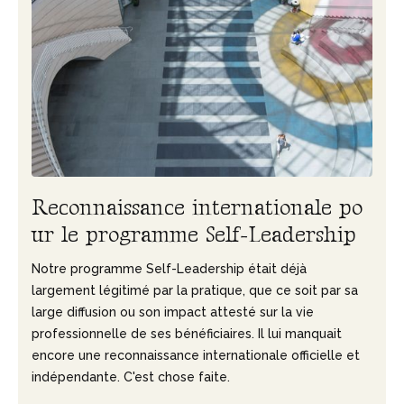
R
e
c
o
n
n
a
i
s
s
a
n
c
e
i
n
t
e
r
n
a
t
i
o
n
a
l
e
p
o
u
r
l
e
p
r
o
g
r
a
m
m
e
S
e
l
f
-
L
e
a
d
e
r
s
h
i
p
Notre programme Self-Leadership était déjà
largement légitimé par la pratique, que ce soit par sa
large diffusion ou son impact attesté sur la vie
professionnelle de ses bénéficiaires. Il lui manquait
encore une reconnaissance internationale officielle et
indépendante. C'est chose faite.