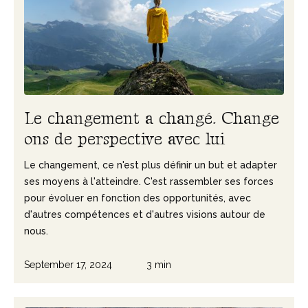
L
e
c
h
a
n
g
e
m
e
n
t
a
c
h
a
n
g
é
.
C
h
a
n
g
e
o
n
s
d
e
p
e
r
s
p
e
c
t
i
v
e
a
v
e
c
l
u
i
Le changement, ce n'est plus définir un but et adapter
ses moyens à l'atteindre. C'est rassembler ses forces
pour évoluer en fonction des opportunités, avec
d'autres compétences et d'autres visions autour de
nous.
September 17, 2024
3 min