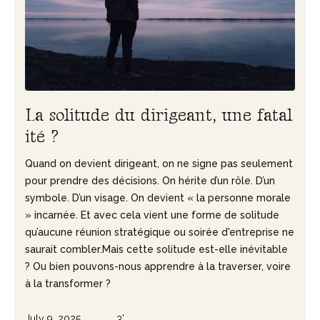
L
a
s
o
l
i
t
u
d
e
d
u
d
i
r
i
g
e
a
n
t
,
u
n
e
f
a
t
a
l
i
t
é
?
Quand on devient dirigeant, on ne signe pas seulement
pour prendre des décisions. On hérite d’un rôle. D’un
symbole. D’un visage. On devient « la personne morale
» incarnée. Et avec cela vient une forme de solitude
qu’aucune réunion stratégique ou soirée d'entreprise ne
saurait combler.Mais cette solitude est-elle inévitable
? Ou bien pouvons-nous apprendre à la traverser, voire
à la transformer ?
July 9, 2025
3'