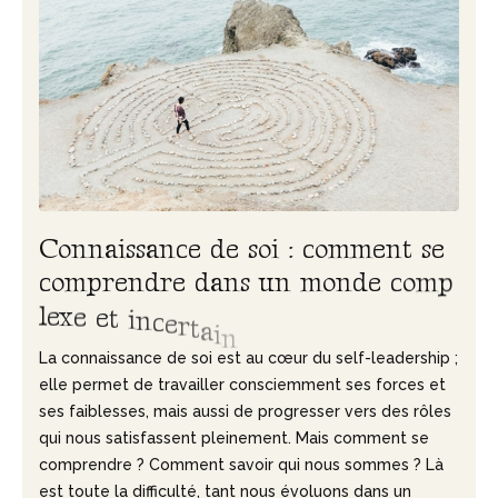
C
o
n
n
a
i
s
s
a
n
c
e
d
e
s
o
i
:
c
o
m
m
e
n
t
s
e
c
o
m
p
r
e
n
d
r
e
d
a
n
s
u
n
m
o
n
d
e
c
o
m
p
l
e
x
e
e
t
i
n
c
e
r
t
a
i
n
La connaissance de soi est au cœur du self-leadership ;
elle permet de travailler consciemment ses forces et
ses faiblesses, mais aussi de progresser vers des rôles
qui nous satisfassent pleinement. Mais comment se
comprendre ? Comment savoir qui nous sommes ? Là
est toute la difficulté, tant nous évoluons dans un