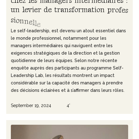
c
h
e
z
l
e
s
m
a
n
a
g
e
r
s
i
n
t
e
r
m
é
d
i
a
i
r
e
s
:
u
n
l
e
v
i
e
r
d
e
t
r
a
n
s
f
o
r
m
a
t
i
o
n
p
r
o
f
e
s
s
i
o
n
n
e
l
l
e
Le self-leadership, est devenu un atout essentiel dans
le monde professionnel, notamment pour les
managers intermédiaires qui naviguent entre les
exigences stratégiques de la direction et la gestion
quotidienne de leurs équipes. Selon notre récente
enquête auprès des participants au programme Self-
Leadership Lab, les résultats montrent un impact
considérable sur la capacité des managers à prendre
des décisions éclairées et à s’affirmer dans leurs rôles.‍
September 19, 2024
4'