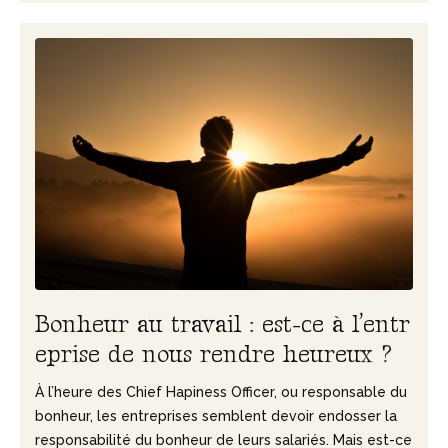
B
o
n
h
e
u
r
a
u
t
r
a
v
a
i
l
:
e
s
t
-
c
e
à
l
’
e
n
t
r
e
p
r
i
s
e
d
e
n
o
u
s
r
e
n
d
r
e
h
e
u
r
e
u
x
?
À l’heure des Chief Hapiness Officer, ou responsable du
bonheur, les entreprises semblent devoir endosser la
responsabilité du bonheur de leurs salariés. Mais est-ce