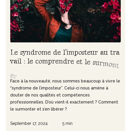
L
e
s
y
n
d
r
o
m
e
d
e
l
’
i
m
p
o
s
t
e
u
r
a
u
t
r
a
v
a
i
l
:
l
e
c
o
m
p
r
e
n
d
r
e
e
t
l
e
s
u
r
m
o
n
t
e
r
Face à la nouveauté, nous sommes beaucoup à vivre le
“syndrome de l’imposteur”. Celui-ci nous amène à
douter de nos qualités et compétences
professionnelles. D’où vient-il exactement ? Comment
le surmonter et s’en libérer ?
September 17, 2024
5 min