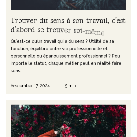
T
r
o
u
v
e
r
d
u
s
e
n
s
à
s
o
n
t
r
a
v
a
i
l
,
c
’
e
s
t
d
’
a
b
o
r
d
s
e
t
r
o
u
v
e
r
s
o
i
-
m
ê
m
e
Qu’est-ce qu’un travail qui a du sens ? Utilité de sa
fonction, équilibre entre vie professionnelle et
personnelle ou épanouissement professionnel ? Peu
importe le statut, chaque métier peut en réalité faire
sens.
September 17, 2024
5 min