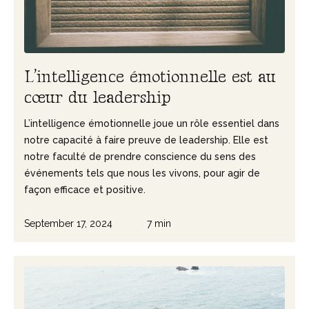
L
’
i
n
t
e
l
l
i
g
e
n
c
e
é
m
o
t
i
o
n
n
e
l
l
e
e
s
t
a
u
c
œ
u
r
d
u
l
e
a
d
e
r
s
h
i
p
L’intelligence émotionnelle joue un rôle essentiel dans
notre capacité à faire preuve de leadership. Elle est
notre faculté de prendre conscience du sens des
événements tels que nous les vivons, pour agir de
façon efficace et positive.
September 17, 2024
7 min