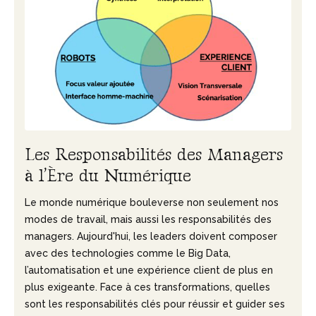
L
e
s
R
e
s
p
o
n
s
a
b
i
l
i
t
é
s
d
e
s
M
a
n
a
g
e
r
s
à
l
’
È
r
e
d
u
N
u
m
é
r
i
q
u
e
Le monde numérique bouleverse non seulement nos
modes de travail, mais aussi les responsabilités des
managers. Aujourd'hui, les leaders doivent composer
avec des technologies comme le Big Data,
l’automatisation et une expérience client de plus en
plus exigeante. Face à ces transformations, quelles
sont les responsabilités clés pour réussir et guider ses