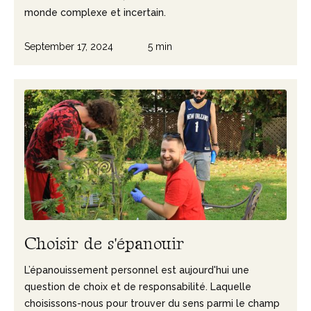
monde complexe et incertain.
September 17, 2024
5 min
C
h
o
i
s
i
r
d
e
s
'
é
p
a
n
o
u
i
r
L’épanouissement personnel est aujourd'hui une
question de choix et de responsabilité. Laquelle
choisissons-nous pour trouver du sens parmi le champ