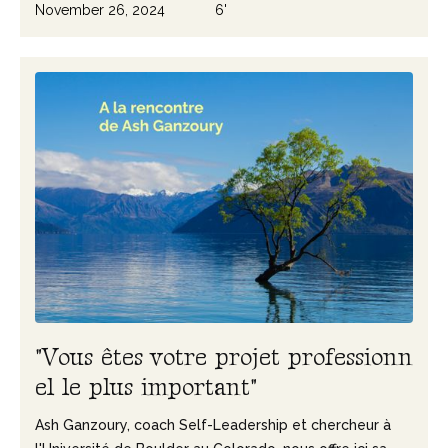
November 26, 2024
6'
"
V
o
u
s
ê
t
e
s
v
o
t
r
e
p
r
o
j
e
t
p
r
o
f
e
s
s
i
o
n
n
e
l
l
e
p
l
u
s
i
m
p
o
r
t
a
n
t
"
Ash Ganzoury, coach Self-Leadership et chercheur à