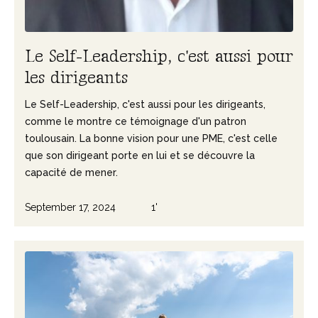
L
e
S
e
l
f
-
L
e
a
d
e
r
s
h
i
p
,
c
'
e
s
t
a
u
s
s
i
p
o
u
r
l
e
s
d
i
r
i
g
e
a
n
t
s
Le Self-Leadership, c'est aussi pour les dirigeants,
comme le montre ce témoignage d'un patron
toulousain. La bonne vision pour une PME, c'est celle
que son dirigeant porte en lui et se découvre la
capacité de mener.
September 17, 2024
1'