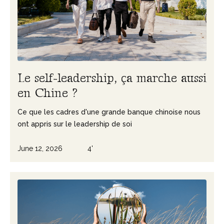
L
e
s
e
l
f
-
l
e
a
d
e
r
s
h
i
p
,
ç
a
m
a
r
c
h
e
a
u
s
s
i
e
n
C
h
i
n
e
?
Ce que les cadres d'une grande banque chinoise nous
ont appris sur le leadership de soi
June 12, 2026
4'