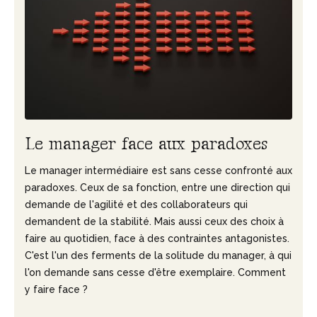
L
e
m
a
n
a
g
e
r
f
a
c
e
a
u
x
p
a
r
a
d
o
x
e
s
Le manager intermédiaire est sans cesse confronté aux
paradoxes. Ceux de sa fonction, entre une direction qui
demande de l'agilité et des collaborateurs qui
demandent de la stabilité. Mais aussi ceux des choix à
faire au quotidien, face à des contraintes antagonistes.
C'est l'un des ferments de la solitude du manager, à qui
l'on demande sans cesse d'être exemplaire. Comment
y faire face ?