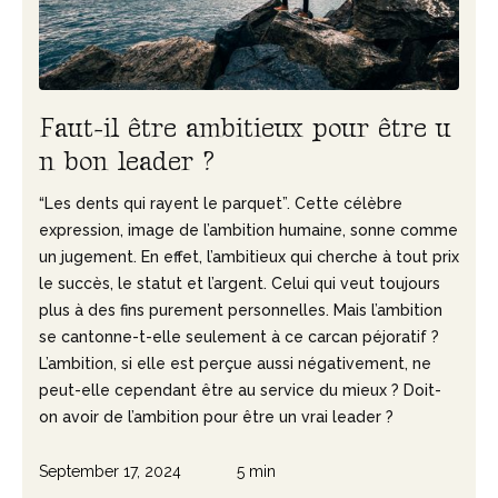
F
a
u
t
-
i
l
ê
t
r
e
a
m
b
i
t
i
e
u
x
p
o
u
r
ê
t
r
e
u
n
b
o
n
l
e
a
d
e
r
?
“Les dents qui rayent le parquet”. Cette célèbre
expression, image de l’ambition humaine, sonne comme
un jugement. En effet, l’ambitieux qui cherche à tout prix
le succès, le statut et l’argent. Celui qui veut toujours
plus à des fins purement personnelles. Mais l’ambition
se cantonne-t-elle seulement à ce carcan péjoratif ?
L’ambition, si elle est perçue aussi négativement, ne
peut-elle cependant être au service du mieux ? Doit-
on avoir de l’ambition pour être un vrai leader ?
September 17, 2024
5 min